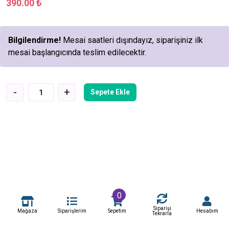
390.00 ₺
Bilgilendirme!
Mesai saatleri dışındayız, siparişiniz ilk
mesai başlangıcında teslim edilecektir.
-
+
Sepete Ekle
0
Siparişi
Mağaza
Siparişlerim
Sepetim
Hesabım
Tekrarla